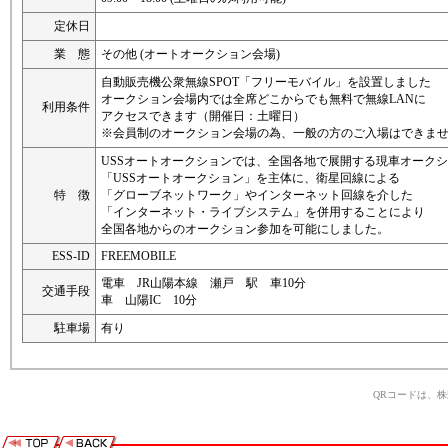
定休日
業 態
その他 (オートオークション会場)
自動販売機公衆無線SPOT「フリーモバイル」を設置しました
オークション会場内では全席どこからでも無料で無線LANに
利用条件
アクセスできます（開催日：土曜日）
※会員制のオークション会場の為、一般の方のご入場はできま
USSオートオークションでは、全国各地で展開する現車オーク
「USSオートオークション」を主体に、衛星回線による
特 徴
「グローブネットワーク」やインターネット回線を介した
「インターネット・ライブシステム」を併用することにより
全国各地からのオークション参加を可能にしました。
ESS-ID
FREEMOBILE
電車 JR山陽本線 瀬戸 駅 車10分
交通手段
車 山陽IC 10分
駐車場
有り
QRコードは、