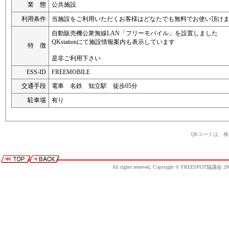
業 態
公共施設
利用条件
当施設をご利用いただくお客様はどなたでも無料でお使い頂け
自動販売機公衆無線LAN「フリーモバイル」を設置しました
QKstationにて施設情報案内も表示しています
特 徴
是非ご利用下さい
ESS-ID
FREEMOBILE
交通手段
電車 名鉄 知立駅 徒歩05分
駐車場
有り
QRコードは、
All rights reserved, Copyright © FREESPOT協議会 20