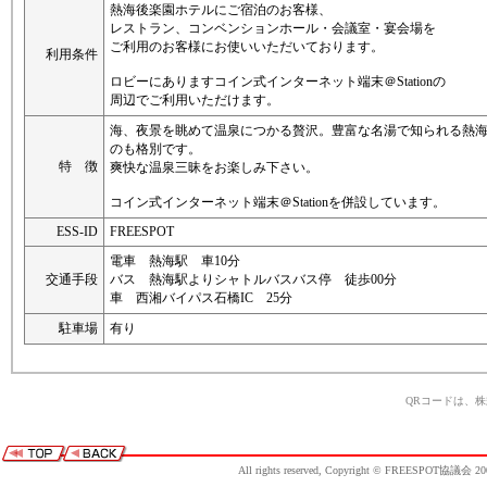
熱海後楽園ホテルにご宿泊のお客様、
レストラン、コンベンションホール・会議室・宴会場を
ご利用のお客様にお使いいただいております。
利用条件
ロビーにありますコイン式インターネット端末＠Stationの
周辺でご利用いただけます。
海、夜景を眺めて温泉につかる贅沢。豊富な名湯で知られる熱
のも格別です。
特 徴
爽快な温泉三昧をお楽しみ下さい。
コイン式インターネット端末＠Stationを併設しています。
ESS-ID
FREESPOT
電車 熱海駅 車10分
交通手段
バス 熱海駅よりシャトルバスバス停 徒歩00分
車 西湘バイパス石橋IC 25分
駐車場
有り
QRコードは、
All rights reserved, Copyright © FREESPOT協議会 20