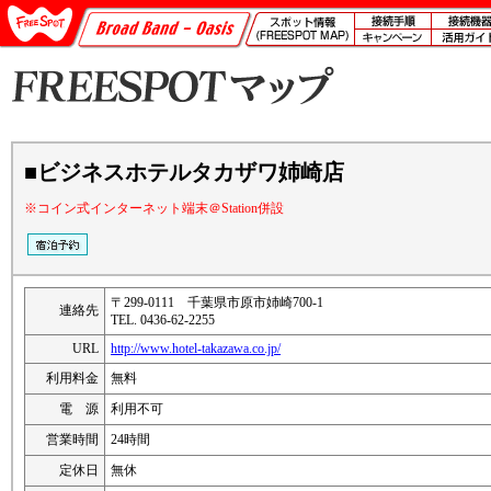
■ビジネスホテルタカザワ姉崎店
※コイン式インターネット端末＠Station併設
〒299-0111 千葉県市原市姉崎700-1
連絡先
TEL. 0436-62-2255
URL
http://www.hotel-takazawa.co.jp/
利用料金
無料
電 源
利用不可
営業時間
24時間
定休日
無休