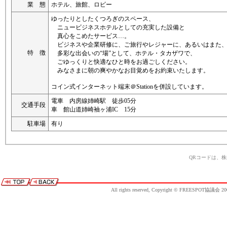
業 態
ホテル、旅館、ロビー
ゆったりとしたくつろぎのスペース、
ニュービジネスホテルとしての充実した設備と
真心をこめたサービス…。
ビジネスや企業研修に、ご旅行やレジャーに、あるいはまた
特 徴
多彩な出会いの“場”として、ホテル・タカザワで、
ごゆっくりと快適なひと時をお過ごしください。
みなさまに朝の爽やかなお目覚めをお約束いたします。
コイン式インターネット端末＠Stationを併設しています。
電車 内房線姉崎駅 徒歩05分
交通手段
車 館山道姉崎袖ヶ浦IC 15分
駐車場
有り
QRコードは、
All rights reserved, Copyright © FREESPOT協議会 20