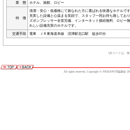
業 態
ホテル、旅館、ロビー
清潔・安心・低価格にて旅なれた方に選ばれる快適なホテルで
充実した設備と心温まる笑顔で、スタッフ一同お待ち致してお
特 徴
ズボンプレッサー全室完備、インターネット接続無料、ロビー
れしい設備充実のホテルです。
交通手段
電車 ＪＲ東海道本線 沼津駅北口駅 徒歩05分
QRコードは、
All rights reserved, Copyright © FREESPOT協議会 20