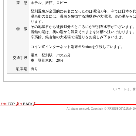
業 態
ホテル、旅館、ロビー
登別温泉が全国的に有名になったのは明治38年、今では日本を
温泉街の奥には、温泉を象徴する地獄谷や大湯沼、奥の湯から
ります。
その地獄谷から徒歩15分のところにが登別石水亭がございます
特 徴
当館の湯は、奥の湯から源泉そのままを浴槽へ注いでおります
辛夷館、銀杏館の大浴場で湯巡りをお楽しみ下さいませ。
コイン式インターネット端末＠Stationを併設しています。
電車 登別駅 バス25分
交通手段
車 登別東IC 20分
駐車場
有り
QRコードは、
All rights reserved, Copyright © FREESPOT協議会 20