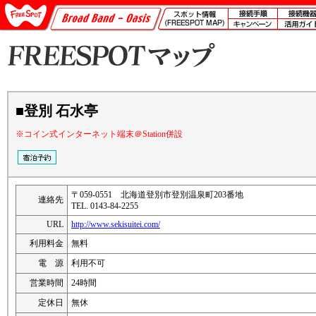
■登別 石水亭
※コイン式インターネット端末＠Station併設
〒059-0551 北海道登別市登別温泉町203番地
連絡先
TEL. 0143-84-2255
URL
http://www.sekisuitei.com/
利用料金
無料
電 源
利用不可
営業時間
24時間
定休日
無休