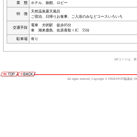
業 態
ホテル、旅館、ロビー
天然温泉露天風呂
特 徴
ご宿泊、日帰りお食事、ご入浴のみなどコースいろいろ
電車 犬吠駅 徒歩05分
交通手段
車 潮来鹿島、佐原香取ＩIC 55分
駐車場
有り
QRコードは、
All rights reserved, Copyright © FREESPOT協議会 20