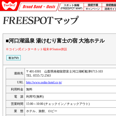
■河口湖温泉 湯けむり富士の宿 大池ホテル
※コイン式インターネット端末＠Station併設
〒401-0301 山梨県南都留郡富士河口湖町船津6713-103
連絡先
TEL. 0555-72-2563
URL
http://www.ooike-hotel.co.jp/
利用料金
無料
電 源
利用可(無料)
営業時間
15:00～10:00 (チェックイン／チェックアウト)
業 態
ホテル、旅館、ロビー