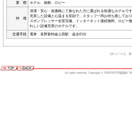
業 態
ホテル、旅館、ロビー
清潔・安心・低価格にて旅なれた方に選ばれる快適なホテルで
充実した設備と心温まる笑顔で、スタッフ一同お待ち致してお
特 徴
ズボンプレッサー全室完備、インターネット接続無料、ロビー
れしい設備充実のホテルです。
交通手段
電車 長野新幹線上田駅 徒歩05分
QRコードは、
All rights reserved, Copyright © FREESPOT協議会 20