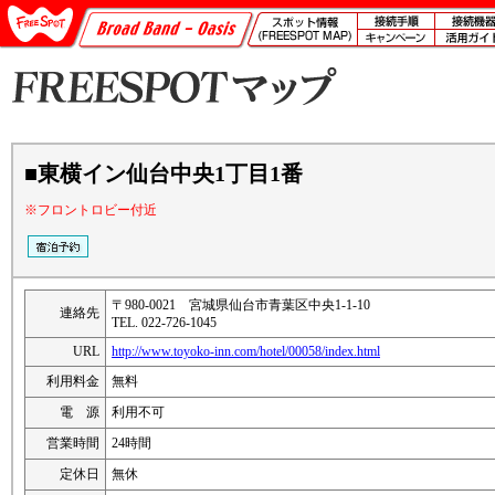
■東横イン仙台中央1丁目1番
※フロントロビー付近
〒980-0021 宮城県仙台市青葉区中央1-1-10
連絡先
TEL. 022-726-1045
URL
http://www.toyoko-inn.com/hotel/00058/index.html
利用料金
無料
電 源
利用不可
営業時間
24時間
定休日
無休