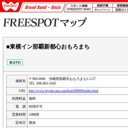
■東横イン那覇新都心おもろまち
〒900-0006 沖縄県那覇市おもろまち1-2-27
連絡先
TEL. 098-863-1045
URL
http://www.toyoko-inn.com/hotel/00099/index.html
利用料金
無料
電 源
利用不可
営業時間
24時間
定休日
無休