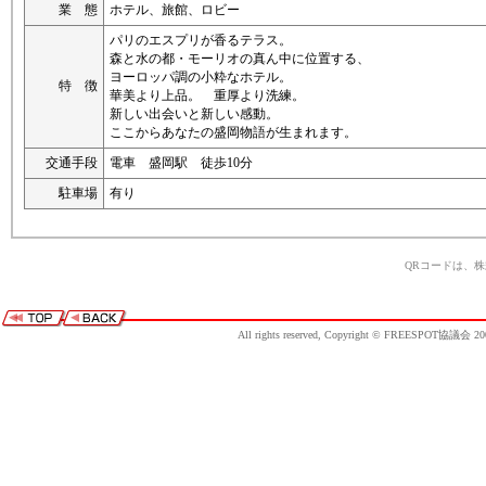
業 態
ホテル、旅館、ロビー
パリのエスプリが香るテラス。
森と水の都・モーリオの真ん中に位置する、
ヨーロッパ調の小粋なホテル。
特 徴
華美より上品。 重厚より洗練。
新しい出会いと新しい感動。
ここからあなたの盛岡物語が生まれます。
交通手段
電車 盛岡駅 徒歩10分
駐車場
有り
QRコードは、
All rights reserved, Copyright © FREESPOT協議会 20