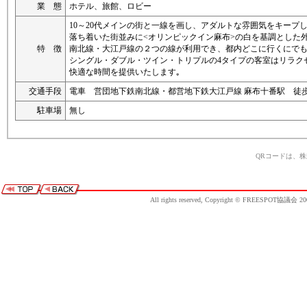
業 態
ホテル、旅館、ロビー
10～20代メインの街と一線を画し、アダルトな雰囲気をキープ
落ち着いた街並みに<オリンピックイン麻布>の白を基調とした
特 徴
南北線・大江戸線の２つの線が利用でき、都内どこに行くにで
シングル・ダブル・ツイン・トリプルの4タイプの客室はリラク
快適な時間を提供いたします｡
交通手段
電車 営団地下鉄南北線・都営地下鉄大江戸線 麻布十番駅 徒歩
駐車場
無し
QRコードは、
All rights reserved, Copyright © FREESPOT協議会 20