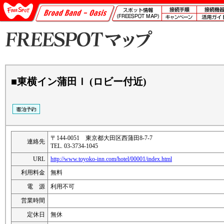
■東横イン蒲田Ｉ (ロビー付近)
〒144-0051 東京都大田区西蒲田8-7-7
連絡先
TEL. 03-3734-1045
URL
http://www.toyoko-inn.com/hotel/00001/index.html
利用料金
無料
電 源
利用不可
営業時間
定休日
無休