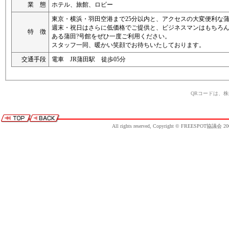
業 態
ホテル、旅館、ロビー
東京・横浜・羽田空港まで25分以内と、アクセスの大変便利な
週末・祝日はさらに低価格でご提供と、ビジネスマンはもちろ
特 徴
ある蒲田?号館をぜひ一度ご利用ください。
スタッフ一同、暖かい笑顔でお待ちいたしております。
交通手段
電車 JR蒲田駅 徒歩05分
QRコードは、
All rights reserved, Copyright © FREESPOT協議会 20