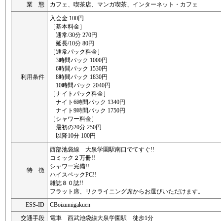
業 態
カフェ、喫茶店、マンガ喫茶、インターネット・カフェ
入会金 100円
［基本料金］
通常/30分 270円
延長/10分 80円
［通常パック料金］
3時間パック 1000円
6時間パック 1530円
利用条件
8時間パック 1830円
10時間パック 2040円
［ナイトパック料金］
ナイト6時間パック 1340円
ナイト9時間パック 1750円
［シャワー料金］
最初の20分 250円
以降10分 100円
西部池袋線 大泉学園駅南口でてすぐ!!
コミック２万冊!!
シャワー完備!!
特 徴
ハイスペックPC!!
雑誌８０誌!!
フラット席、リクライニング席からお選びいただけます。
ESS-ID
CBoizumigakuen
交通手段
電車 西武池袋線大泉学園駅 徒歩1分