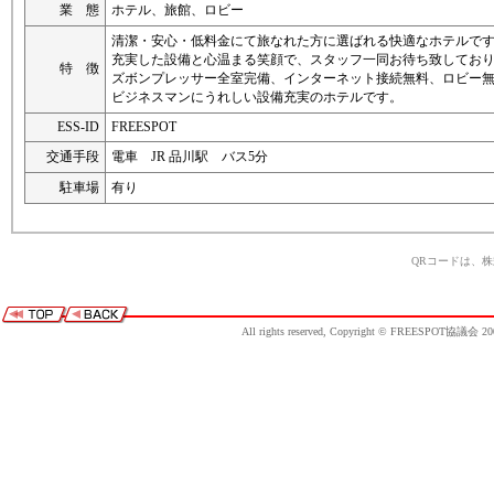
業 態
ホテル、旅館、ロビー
清潔・安心・低料金にて旅なれた方に選ばれる快適なホテルで
充実した設備と心温まる笑顔で、スタッフ一同お待ち致してお
特 徴
ズボンプレッサー全室完備、インターネット接続無料、ロビー
ビジネスマンにうれしい設備充実のホテルです。
ESS-ID
FREESPOT
交通手段
電車 JR 品川駅 バス5分
駐車場
有り
QRコードは、
All rights reserved, Copyright © FREESPOT協議会 20