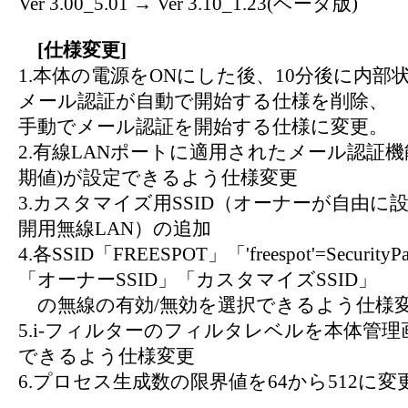
Ver 3.00_5.01 → Ver 3.10_1.23(ベータ版)
[仕様変更]
1.本体の電源をONにした後、10分後に内部
メール認証が自動で開始する仕様を削除、
手動でメール認証を開始する仕様に変更。
2.有線LANポートに適用されたメール認証機
期値)が設定できるよう仕様変更
3.カスタマイズ用SSID（オーナーが自由に
開用無線LAN）の追加
4.各SSID「FREESPOT」「'freespot'=SecurityP
「オーナーSSID」「カスタマイズSSID」
の無線の有効/無効を選択できるよう仕様
5.i-フィルターのフィルタレベルを本体管
できるよう仕様変更
6.プロセス生成数の限界値を64から512に変