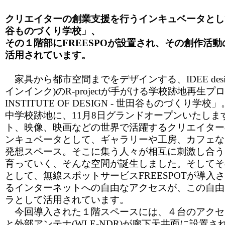
クリエイターの創業支援を行うインキュベータとし
谷ものづくり学校」、
その１階部にFREESPOが設置され、その創作活
活用されています。
家具から都市空間までをデザインする、IDEE design
インインク)のR-projectが手がける学校跡地再生プロジ
INSTITUTE OF DESIGN - 世田谷ものづくり
中学校跡地に、11月8日グランドオープンいたしま
ト、映像、映画などの世界で活躍するクリエイター
ンキュベータとして、ギャラリーや工房、カフェな
発想スペース。そこに集う人々が相互に刺激し合う
育っていく、そんな空間が誕生しました。そしてそ
として、無線スポットサービスFREESPOTが導入
るインターネットへの自由なアクセスが、この自由
ラとして活用されています。
今回導入された１階スペースには、４台のアクセスポイ
と外部アンテナ(WLE-NDR)が廊下天井面に設置