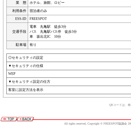
業 態
ホテル、旅館、ロビー
利用条件
宿泊者のみ
ESS-ID
FREESPOT
電車 丸亀駅 徒歩3分
交通手段
バス 丸亀駅バス停 徒歩3分
車 坂出北IC 10分
駐車場
有り
◎セキュリティの設定
▼セキュリティの仕様
WEP
▼セキュリティ設定の仕方
客室に設定方法を表示
QRコードは、
All rights reserved, Copyright © FREESPOT協議会 20