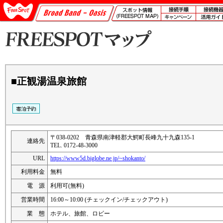
■正観湯温泉旅館
〒038-0202 青森県南津軽郡大鰐町長峰九十九森135-1
連絡先
TEL. 0172-48-3000
URL
https://www5d.biglobe.ne.jp/~shokanto/
利用料金
無料
電 源
利用可(無料)
営業時間
16:00～10:00 (チェックイン/チェックアウト)
業 態
ホテル、旅館、ロビー