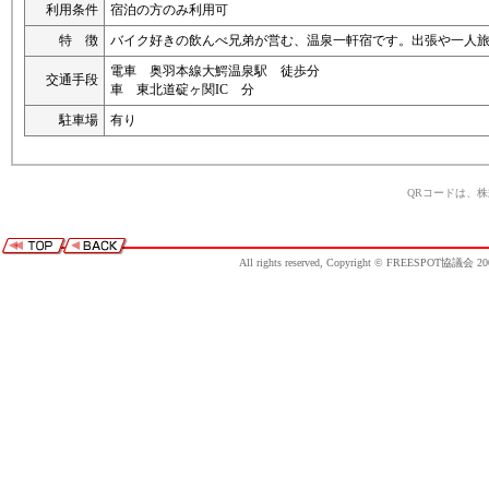
利用条件
宿泊の方のみ利用可
特 徴
バイク好きの飲んべ兄弟が営む、温泉一軒宿です。出張や一人
電車 奥羽本線大鰐温泉駅 徒歩分
交通手段
車 東北道碇ヶ関IC 分
駐車場
有り
QRコードは、
All rights reserved, Copyright © FREESPOT協議会 20