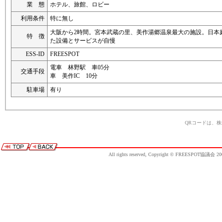
業 態
ホテル、旅館、ロビー
利用条件
特に無し
大阪から2時間。宮本武蔵の里、美作湯郷温泉最大の施設。日本
特 徴
た設備とサービスが自慢
ESS-ID
FREESPOT
電車 林野駅 車05分
交通手段
車 美作IC 10分
駐車場
有り
QRコードは、
All rights reserved, Copyright © FREESPOT協議会 20