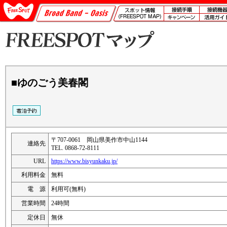
■ゆのごう美春閣
〒707-0061 岡山県美作市中山1144
連絡先
TEL. 0868-72-8111
URL
https://www.bisyunkaku.jp/
利用料金
無料
電 源
利用可(無料)
営業時間
24時間
定休日
無休