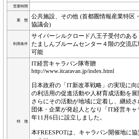
営業時間
公共施設、その他 (首都圏情報産業特区
業 態
協議会)
サイバーシルクロード八王子受付のある
たましんブルームセンター４階の交流広
利用条件
可能
IT経営キャラバン隊寄贈
http://www.itcaravan.jp/index.html
日本政府の「IT新改革戦略」の実現に向
の利活用の促進活動や人材育成活動を展
さらにその活動が地域に定着し、継続さ
団体・企業が発起人となり「IT経営キャラ
年11月6日に設立しました。
特 徴
本FREESPOTは、キャラバン開催地に