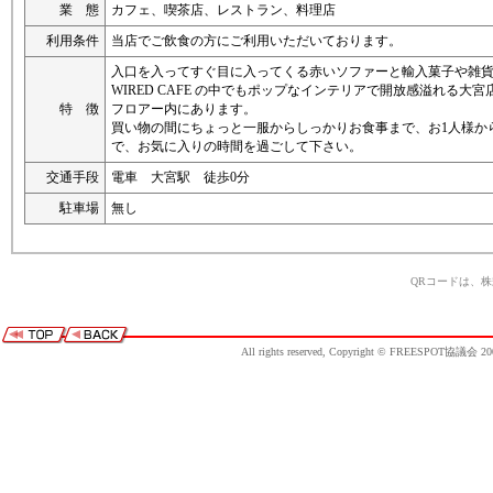
業 態
カフェ、喫茶店、レストラン、料理店
利用条件
当店でご飲食の方にご利用いただいております。
入口を入ってすぐ目に入ってくる赤いソファーと輸入菓子や雑
WIRED CAFE の中でもポップなインテリアで開放感溢れる大宮
特 徴
フロアー内にあります。
買い物の間にちょっと一服からしっかりお食事まで、お1人様か
で、お気に入りの時間を過ごして下さい。
交通手段
電車 大宮駅 徒歩0分
駐車場
無し
QRコードは、
All rights reserved, Copyright © FREESPOT協議会 20