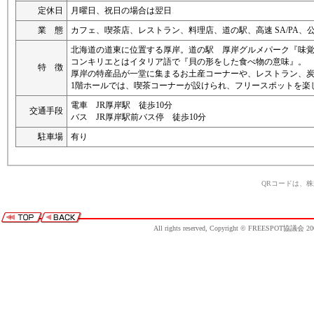
定休日
月曜日、祝日の場合は翌日
業 態
カフェ、喫茶店、レストラン、料理店、道の駅、高速 SA/PA、
北海道の道東に位置する厚岸。道の駅 厚岸グルメパーク『味
コンキリエとはイタリア語で『貝の形をした食べ物の意味』。
特 徴
厚岸の特産品が一堂に集まるお土産コーナーや、レストラン、
1階ホールでは、喫茶コーナーが設けられ、フリースポットを楽
電車 JR厚岸駅 徒歩10分
交通手段
バス JR厚岸駅前バス停 徒歩10分
駐車場
有り
QRコードは、
All rights reserved, Copyright © FREESPOT協議会 20