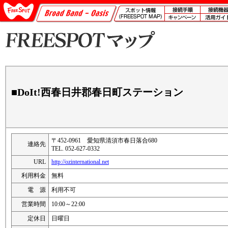
■DoIt!西春日井郡春日町ステーション
〒452-0961 愛知県清須市春日落合680
連絡先
TEL. 052-627-0332
URL
http://ozinternational.net
利用料金
無料
電 源
利用不可
営業時間
10:00～22:00
定休日
日曜日