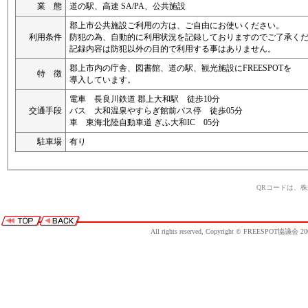
業 態
道の駅、高速 SA/PA、公共施設
郡上市公共施設ご利用の方は、ご自由にお使いください。
利用条件
防犯の為、自動的に利用状況を記録しておりますのでご了承く
記録内容は防犯以外の目的で利用する事はありません。
郡上市内の庁舎、図書館、道の駅、観光施設にFREESPOTを
特 徴
導入しています。
電車 長良川鉄道 郡上大和駅 徒歩10分
交通手段
バス 大和温泉やすらぎ館前バス停 徒歩05分
車 東海北陸自動車道 ぎふ大和IC 05分
駐車場
有り
QRコードは、
All rights reserved, Copyright © FREESPOT協議会 20