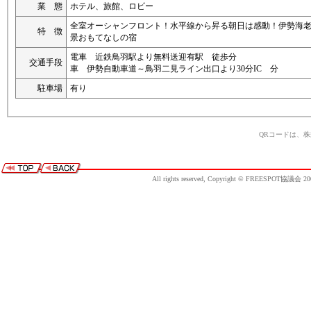
業 態
ホテル、旅館、ロビー
全室オーシャンフロント！水平線から昇る朝日は感動！伊勢海
特 徴
景おもてなしの宿
電車 近鉄鳥羽駅より無料送迎有駅 徒歩分
交通手段
車 伊勢自動車道～鳥羽二見ライン出口より30分IC 分
駐車場
有り
QRコードは、
All rights reserved, Copyright © FREESPOT協議会 20