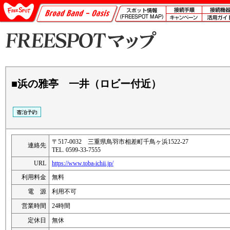
■浜の雅亭 一井（ロビー付近）
〒517-0032 三重県鳥羽市相差町千鳥ヶ浜1522-27
連絡先
TEL. 0599-33-7555
URL
https://www.toba-ichii.jp/
利用料金
無料
電 源
利用不可
営業時間
24時間
定休日
無休