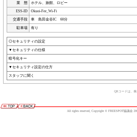
業 態
ホテル、旅館、ロビー
ESS-ID
Okuoi-Fee_Wi-Fi
交通手段
車 島田金谷IC 60分
駐車場
有り
◎セキュリティの設定
▼セキュリティの仕様
暗号化キー
▼セキュリティ設定の仕方
スタッフに聞く
QRコードは、
All rights reserved, Copyright © FREESPOT協議会 20