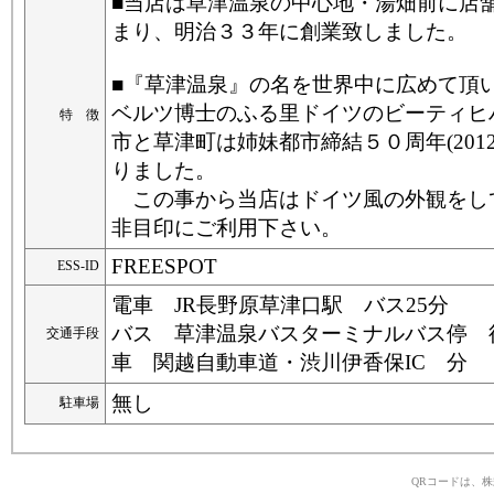
■当店は草津温泉の中心地・湯畑前に店
まり、明治３３年に創業致しました。
■『草津温泉』の名を世界中に広めて頂
ベルツ博士のふる里ドイツのビーティヒ
特 徴
市と草津町は姉妹都市締結５０周年(201
りました。
この事から当店はドイツ風の外観をし
非目印にご利用下さい。
FREESPOT
ESS-ID
電車 JR長野原草津口駅 バス25分
バス 草津温泉バスターミナルバス停 徒
交通手段
車 関越自動車道・渋川伊香保IC 分
無し
駐車場
QRコードは、