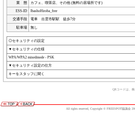
業 態
カフェ、喫茶店、その他 (無料の居場所です)
ESS-ID
IbashoHiroba_free
交通手段
電車 出雲市駅駅 徒歩7分
駐車場
無し
◎セキュリティの設定
▼セキュリティの仕様
WPA/WPA2 mixedmode - PSK
▼セキュリティ設定の仕方
キーをスタッフに聞く
QRコードは、
All rights reserved, Copyright © FREESPOT協議会 20