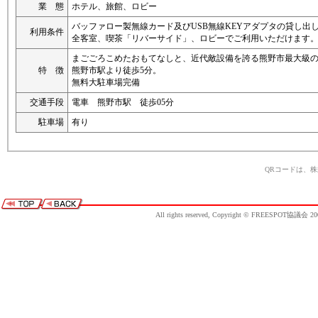
業 態
ホテル、旅館、ロビー
バッファロー製無線カード及びUSB無線KEYアダプタの貸し出
利用条件
全客室、喫茶「リバーサイド」、ロビーでご利用いただけます
まごごろこめたおもてなしと、近代敵設備を誇る熊野市最大級
特 徴
熊野市駅より徒歩5分。
無料大駐車場完備
交通手段
電車 熊野市駅 徒歩05分
駐車場
有り
QRコードは、
All rights reserved, Copyright © FREESPOT協議会 20