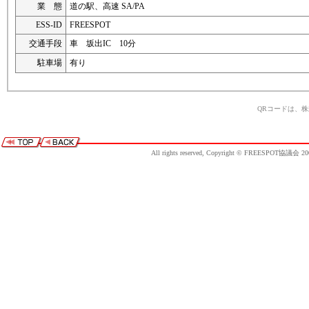
業 態
道の駅、高速 SA/PA
ESS-ID
FREESPOT
交通手段
車 坂出IC 10分
駐車場
有り
QRコードは、
All rights reserved, Copyright © FREESPOT協議会 20