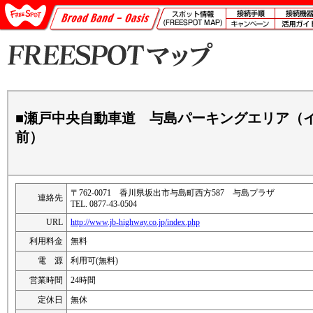
■瀬戸中央自動車道 与島パーキングエリア（
前）
〒762-0071 香川県坂出市与島町西方587 与島プラザ
連絡先
TEL. 0877-43-0504
URL
http://www.jb-highway.co.jp/index.php
利用料金
無料
電 源
利用可(無料)
営業時間
24時間
定休日
無休