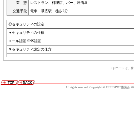
業 態
レストラン、料理店、バー、居酒屋
交通手段
電車 帯広駅 徒歩7分
◎セキュリティの設定
▼セキュリティの仕様
メール認証 SNS認証
▼セキュリティ設定の仕方
QRコードは、
All rights reserved, Copyright © FREESPOT協議会 20