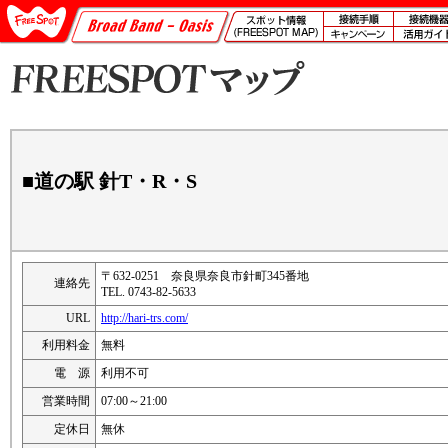
■道の駅 針T・R・S
〒632-0251 奈良県奈良市針町345番地
連絡先
TEL. 0743-82-5633
URL
http://hari-trs.com/
利用料金
無料
電 源
利用不可
営業時間
07:00～21:00
定休日
無休