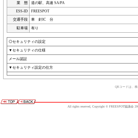
業 態
道の駅、高速 SA/PA
ESS-ID
FREESPOT
交通手段
車 針IC 分
駐車場
有り
◎セキュリティの設定
▼セキュリティの仕様
メール認証
▼セキュリティ設定の仕方
QRコードは、
All rights reserved, Copyright © FREESPOT協議会 20