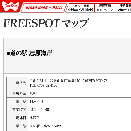
■道の駅 志原海岸
〒649-2511 和歌山県西牟婁郡白浜町日置2039-73
連絡先
TEL. 0739-52-4100
利用料金
無料
電 源
利用不可
営業時間
08:30～19:00
定休日
水曜日
業 態
道の駅、高速 SA/PA