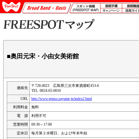
■奥田元宋・小由女美術館
〒728-0023 広島県三次市東酒屋町453-6
連絡先
TEL. 0824-65-0010
URL
http://www.genso-sayume.jp/index2.html
利用料金
無料
電 源
利用不可
営業時間
09:30～17:00
定休日
毎月第２水曜日、および年末年始