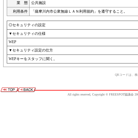
業 態
公共施設
利用条件
「薩摩川内市公衆無線ＬＡＮ利用規約」を遵守すること。
◎セキュリティの設定
▼セキュリティの仕様
WEP
▼セキュリティ設定の仕方
WEPキーをスタッフに聞く。
QRコードは、
All rights reserved, Copyright © FREESPOT協議会 20