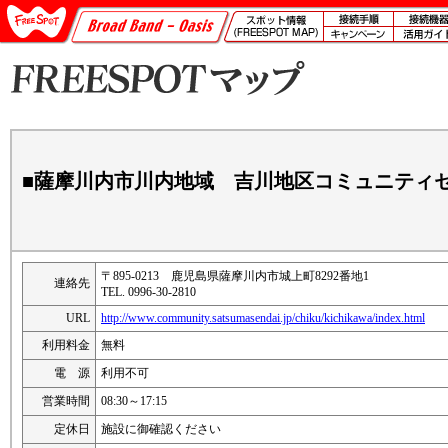
■薩摩川内市川内地域 吉川地区コミュニティ
〒895-0213 鹿児島県薩摩川内市城上町8292番地1
連絡先
TEL. 0996-30-2810
URL
http://www.community.satsumasendai.jp/chiku/kichikawa/index.html
利用料金
無料
電 源
利用不可
営業時間
08:30～17:15
定休日
施設に御確認ください