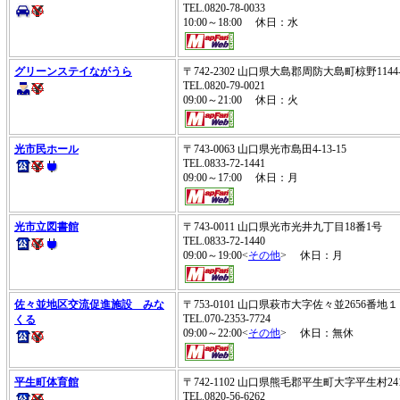
TEL.0820-78-0033
10:00～18:00 休日：水
グリーンステイながうら
〒742-2302 山口県大島郡周防大島町椋野1144-
TEL.0820-79-0021
09:00～21:00 休日：火
光市民ホール
〒743-0063 山口県光市島田4-13-15
TEL.0833-72-1441
09:00～17:00 休日：月
光市立図書館
〒743-0011 山口県光市光井九丁目18番1号
TEL.0833-72-1440
09:00～19:00<
その他
> 休日：月
佐々並地区交流促進施設 みな
〒753-0101 山口県萩市大字佐々並2656番地１
TEL.070-2353-7724
くる
09:00～22:00<
その他
> 休日：無休
平生町体育館
〒742-1102 山口県熊毛郡平生町大字平生村24
TEL.0820-56-6262