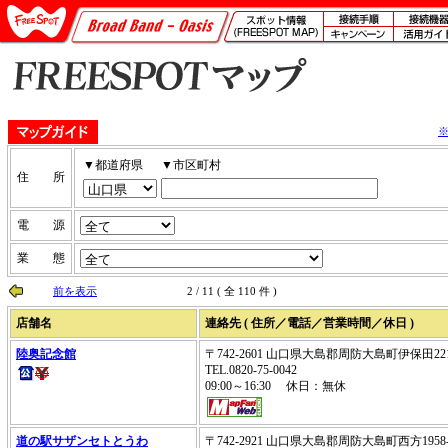
▼都道府県
▼市区町村
住 所
電 源
業 態
前を表示
2 / 11 ( 全 110 件 )
店舗名
連絡先 ( 住所／電話／営業時間／休日 )
陸奥記念館
〒742-2601 山口県大島郡周防大島町伊保田221
TEL.0820-75-0042
09:00～16:30 休日：無休
道の駅サザンセトとうわ
〒742-2921 山口県大島郡周防大島町西方1958-