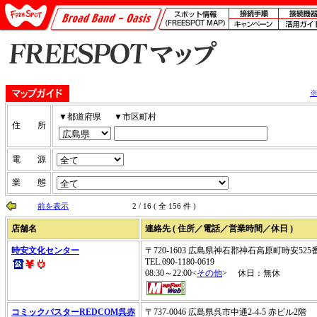
▼都道府県
▼市区町村
住 所
電 源
業 態
前を表示
2 / 16 ( 全 156 件 )
店舗名
連絡先 ( 住所／電話／営業時間／休日 )
時安文化センター
〒720-1603 広島県神石郡神石高原町時安525
TEL.090-1180-0619
08:30～22:00<
その他
> 休日：無休
コミックバスターREDCOM呉赤
〒737-0046 広島県呉市中通2-4-5 赤ビル2階