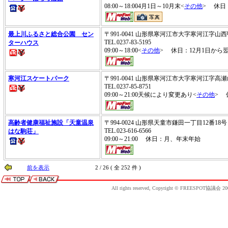
08:00～18:004月1日～10月末<
その他
> 休日
最上川ふるさと総合公園 セン
〒991-0041 山形県寒河江市大字寒河江字山西甲
TEL.0237-83-5195
ターハウス
09:00～18:00<
その他
> 休日：12月1日から
寒河江スケートパーク
〒991-0041 山形県寒河江市大字寒河江字高瀬山1
TEL.0237-85-8751
09:00～21:00天候により変更あり<
その他
> 
高齢者健康福祉施設「天童温泉
〒994-0024 山形県天童市鎌田一丁目12番18号
TEL.023-616-6566
はな駒荘」
09:00～21:00 休日：月、年末年始
前を表示
2 / 26 ( 全 252 件 )
All rights reserved, Copyright © FREESPOT協議会 20