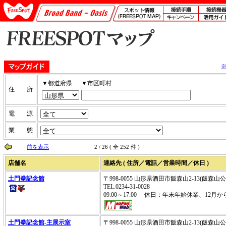
▼都道府県
▼市区町村
住 所
電 源
業 態
前を表示
2 / 26 ( 全 252 件 )
店舗名
連絡先 ( 住所／電話／営業時間／休日 )
土門拳記念館
〒998-0055 山形県酒田市飯森山2-13(飯森山
TEL.0234-31-0028
09:00～17:00 休日：年末年始休業、12
土門拳記念館-主展示室
〒998-0055 山形県酒田市飯森山2-13(飯森山