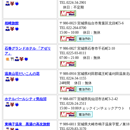
TEL.0224-34-2901
休日：不定期
相崎旅館
〒980-0023 宮城県仙台市青葉区北目町5-6
TEL.022-264-0700
15:00～10:00 休日：無休
石巻グランドホテル 「アゼリ
〒986-0827 宮城県石巻市千石町2-10
TEL.0225-93-8111
ア」
07:00～21:00 休日：無休
温泉山荘だいこんの花
〒989-0916 宮城県刈田郡蔵王町遠刈田温泉北山
TEL.0224-34-1155
24時間 休日：無休
ホテルパールシティ気仙沼
〒988-0077 宮城県気仙沼市古町3-2-42
TEL.0226-24-2511
15:00～10:00チェックイン/チェックアウト
東鳴子温泉 黒湯の高友旅館
〒989-6811 宮城県大崎市鳴子温泉字鷲ノ巣18
TEL.0229-83-3170