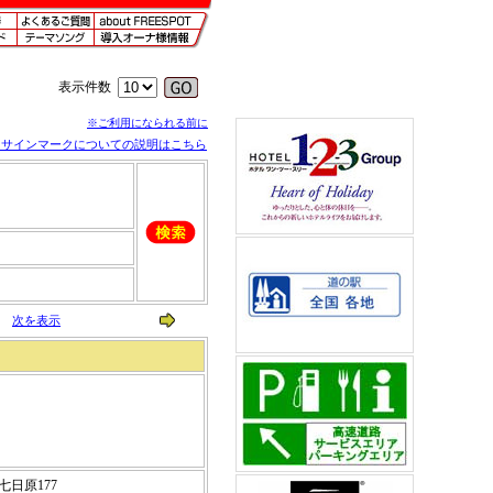
表示件数
※ご利用になられる前に
※サインマークについての説明はこちら
次を表示
七日原177