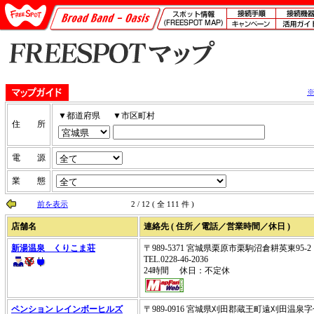
▼都道府県
▼市区町村
住 所
電 源
業 態
前を表示
2 / 12 ( 全 111 件 )
店舗名
連絡先 ( 住所／電話／営業時間／休日 )
新湯温泉 くりこま荘
〒989-5371 宮城県栗原市栗駒沼倉耕英東95-2
TEL.0228-46-2036
24時間 休日：不定休
ペンション レインボーヒルズ
〒989-0916 宮城県刈田郡蔵王町遠刈田温泉字