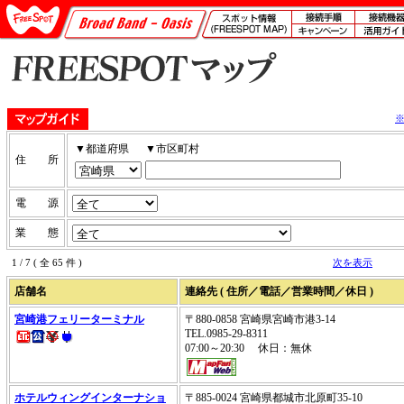
▼都道府県
▼市区町村
住 所
電 源
業 態
1 / 7 ( 全 65 件 )
次を表示
店舗名
連絡先 ( 住所／電話／営業時間／休日 )
宮崎港フェリーターミナル
〒880-0858 宮崎県宮崎市港3-14
TEL.0985-29-8311
07:00～20:30 休日：無休
ホテルウィングインターナショ
〒885-0024 宮崎県都城市北原町35-10