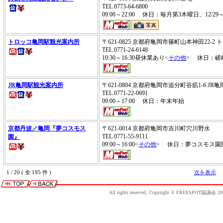
TEL.0773-64-6800
09:00～22:00 休日：毎月第3木曜日、12/29～
トロッコ亀岡駅観光案内所
〒621-0825 京都府亀岡市篠町山本神田22-
TEL.0771-24-6148
10:30～16:30昼休業あり<
その他
> 休日：嵯
JR亀岡駅観光案内所
〒621-0804 京都府亀岡市追分町谷筋1-6 JR
TEL.0771-22-0691
09:00～17:00 休日：年末年始
京都丹波／亀岡『夢コスモス
〒621-0014 京都府亀岡市吉川町穴川野水
TEL.0771-55-9111
園』
09:00～16:00<
その他
> 休日：夢コスモス園
1 / 20 ( 全 195 件 )
次を表示
All rights reserved, Copyright © FREESPOT協議会 20