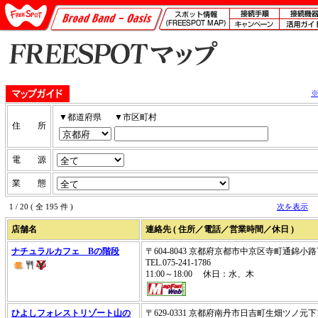
▼都道府県
▼市区町村
住 所
電 源
業 態
1 / 20 ( 全 195 件 )
次を表示
店舗名
連絡先 ( 住所／電話／営業時間／休日 )
ナチュラルカフェ Bの階段
〒604-8043 京都府京都市中京区寺町通錦小
TEL.075-241-1786
11:00～18:00 休日：水、木
ひよしフォレストリゾート山の
〒629-0331 京都府南丹市日吉町生畑ツノ元下