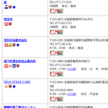
TEL.0771-72-3535
家
24時間 休日：無休
西法寺
〒625-0052 京都府舞鶴市行永2651
TEL.0773-62-3715
24時間 休日：無休
安田石油株式会社
〒629-2261 京都府与謝郡与謝野町字男山965
TEL.0772-46-5141
07:30～19:00 休日：無休
城下町歴史街並み案内所
〒621-0869 京都府亀岡市本町51
TEL.0771-55-9493
10:00～17:00<
その他
> 休日：火、木、年末
SELF-STYLE CAFE
〒622-0041 京都府南丹市園部町小山東町溝
1階
TEL.070-8435-9092
07:00～21:00<
その他
> 休日：不定休
舞鶴市商工観光センター
〒625-0036 京都府舞鶴市浜66番地