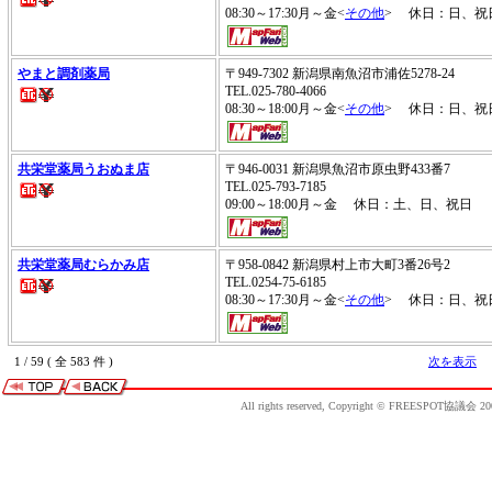
08:30～17:30月～金<
その他
> 休日：日、祝
やまと調剤薬局
〒949-7302 新潟県南魚沼市浦佐5278-24
TEL.025-780-4066
08:30～18:00月～金<
その他
> 休日：日、祝
共栄堂薬局うおぬま店
〒946-0031 新潟県魚沼市原虫野433番7
TEL.025-793-7185
09:00～18:00月～金 休日：土、日、祝日
共栄堂薬局むらかみ店
〒958-0842 新潟県村上市大町3番26号2
TEL.0254-75-6185
08:30～17:30月～金<
その他
> 休日：日、祝日
1 / 59 ( 全 583 件 )
次を表示
All rights reserved, Copyright © FREESPOT協議会 20