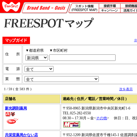
▼都道府県
▼市区町村
住 所
電 源
業 態
1 / 59 ( 全 583 件 )
次を表示
店舗名
連絡先 ( 住所／電話／営業時間／休日 )
新光調剤薬局
〒950-0965 新潟県新潟市中央区新光町1-6
TEL.025-282-0550
08:30～17:30月～金<
その他
> 休日：日、祝
共栄堂薬局かない店
〒952-1209 新潟県佐渡市千種145-1 佐渡調