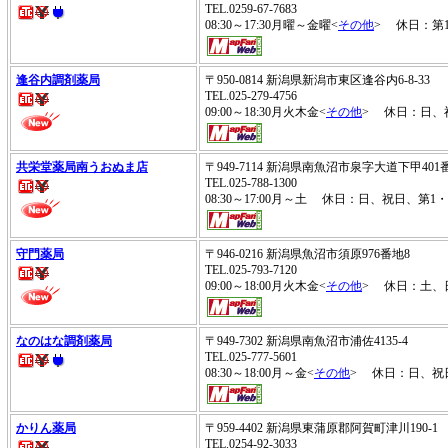
TEL.0259-67-7683
08:30～17:30月曜～金曜<
その他
> 休日：第1
逢谷内調剤薬局
〒950-0814 新潟県新潟市東区逢谷内6-8-33
TEL.025-279-4756
09:00～18:30月火木金<
その他
> 休日：日、
共栄堂薬局南うおぬま店
〒949-7114 新潟県南魚沼市泉字大道下甲401
TEL.025-788-1300
08:30～17:00月～土 休日：日、祝日、第1
守門薬局
〒946-0216 新潟県魚沼市須原976番地8
TEL.025-793-7120
09:00～18:00月火木金<
その他
> 休日：土、
なのはな調剤薬局
〒949-7302 新潟県南魚沼市浦佐4135-4
TEL.025-777-5601
08:30～18:00月～金<
その他
> 休日：日、祝
かりん薬局
〒959-4402 新潟県東蒲原郡阿賀町津川190-1
TEL.0254-92-3033