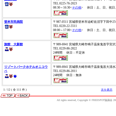
TEL.0225-76-2023
08:30～16:30<
その他
> 休日：土、日、祝日
登米市民病院
〒987-0511 宮城県登米市迫町佐沼字下田中2
TEL.0220-22-5511
08:00～17:00<
その他
> 休日：土、日、祝日
旅館 大新館
〒989-6941 宮城県大崎市鳴子温泉鬼首字宮沢
TEL.0229-86-2822
24時間 休日：不定休
リゾートパークホテルオニコウ
〒989-6941 宮城県大崎市鳴子温泉鬼首大清水2
TEL.0229-86-2011
ベ
24時間 休日：無休
1 / 12 ( 全 111 件 )
次を表示
All rights reserved, Copyright © FREESPOT協議会 20