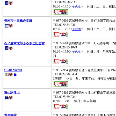
TEL.0220-58-2111
08:30～17:15<
その他
> 休日：土、日、祝日
登米市中田総合支所
〒987-0602 宮城県登米市中田町上沼字西桜場
TEL.0220-34-2311
08:30～17:15<
その他
> 休日：土、日、祝日
石ノ森章太郎ふるさと記念館
〒987-0601 宮城県登米市中田町石森字町132
TEL.0220-35-1099
09:30～17:00<
その他
> 休日：月、年末年始
日。
UCHINOWA
〒981-0954 宮城県仙台市青葉区川平1丁目19
TEL.022-779-5484
24時間 休日：月、年末年始。月曜日が祝
道の駅津山
〒987-0402 宮城県登米市津山町横山字細屋26
TEL.0225-69-2341
09:00～17:00 休日：年末年始
豊里病院
〒987-0364 宮城県登米市豊里町土手下74番地