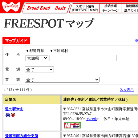
▼都道府県
▼市区町村
住 所
電 源
業 態
1 / 12 ( 全 111 件 )
次を表示
店舗名
連絡先 ( 住所／電話／営業時間／休日 )
道の駅米山
〒987-0321 宮城県登米市米山町西野字新遠田
TEL.0220-55-2747
09:00～18:00<
その他
> 休日：年末年始
登米市南方総合支所
〒987-0401 宮城県登米市南方町新高石浦130