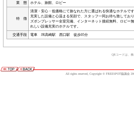
業 態
ホテル、旅館、ロビー
清潔・安心・低価格にて旅なれた方に選ばれる快適なホテルで
充実した設備と心温まる笑顔で、スタッフ一同お待ち致してお
特 徴
ズボンプレッサー全室完備、インターネット接続無料、ロビー
れしい設備充実のホテルです。
交通手段
電車 JR高崎駅 西口駅 徒歩05分
QRコードは、
All rights reserved, Copyright © FREESPOT協議会 20