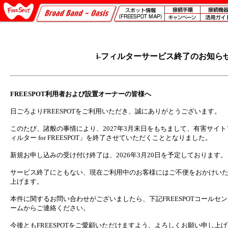
i-フィルターサービス終了のお知ら
FREESPOT利用者および設置オーナーの皆様へ
日ごろよりFREESPOTをご利用いただき、誠にありがとうございます。
このたび、諸般の事情により、2027年3月末日をもちまして、有害サイト
ィルター for FREESPOT」を終了させていただくこととなりました。
新規お申し込みの受け付け終了は、2026年3月20日を予定しております。
サービス終了にともない、現在ご利用中のお客様にはご不便をおかけい
上げます。
本件に関するお問い合わせがございましたら、下記FREESPOTコールセ
ームからご連絡ください。
今後ともFREESPOTをご愛顧いただけますよう、よろしくお願い申し上