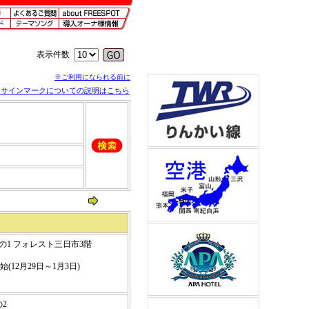
表示件数
※ご利用になられる前に
※サインマークについての説明はこちら
地の1 フォレスト三日市3階
(12月29日～1月3日)
の2