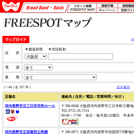
▼都道府県
▼市区町村
住 所
電 源
業 態
1 / 40 ( 全 397 件 )
次を表示
店舗名
連絡先 ( 住所／電話／営業時間／休日 )
河内長野市立三日市市民ホール
〒586-0048 大阪府河内長野市三日市町32番
TEL.0721-26-7214
09:00～17:00 休日：毎月第2火曜日 年末年始
河内長野市立加賀田公民館
〒586-0071 大阪府河内長野市加賀田578番地