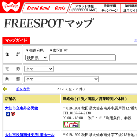
▼都道府県
▼市区町村
住 所
電 源
業 態
前を表示
2 / 26 ( 全 258 件 )
店舗名
連絡先 ( 住所／電話／営業時間／休日 )
大仙市立南外公民館
〒019-1901 秋田県大仙市南外字悪戸野127番
TEL.0187-74-2130
09:00～18:00 休日：※「利用条件」参照
大仙市役所南外支所1階ホール
〒019-1902 秋田県大仙市南外字下袋218番