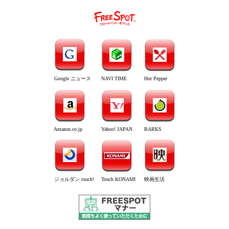
Google ニュース
NAVI TIME
Hot Pepper
Amazon.co.jp
Yahoo! JAPAN
BARKS
ジョルダン touch!
Touch KONAMI
映画生活