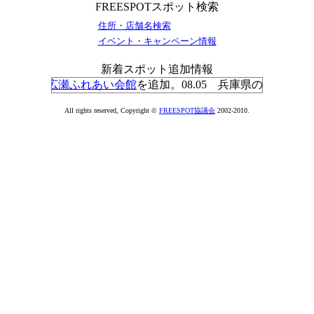
FREESPOTスポット検索
住所・店舗名検索
イベント・キャンペーン情報
新着スポット追加情報
姫路市立広瀬ふれあい会館
を追加。08.05 兵庫県の
姫路市立総高
All rights reserved, Copyright ©
FREESPOT協議会
2002-2010.